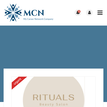
0
urgent