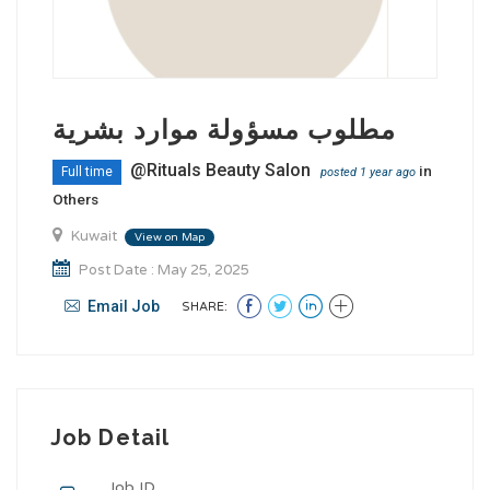
مطلوب مسؤولة موارد بشرية
@Rituals Beauty Salon
in
Full time
posted 1 year ago
Others
Kuwait
View on Map
Post Date : May 25, 2025
Email Job
SHARE:
Job Detail
Job ID