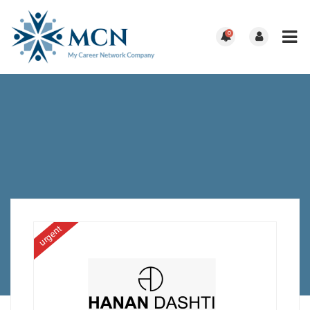
0
urgent