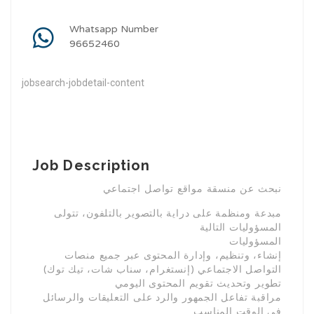
Whatsapp Number
96652460
jobsearch-jobdetail-content
Job Description
نبحث عن منسقة مواقع تواصل اجتماعي
مبدعة ومنظمة على دراية بالتصوير بالتلفون، تتولى
المسؤوليات التالية
المسؤوليات
إنشاء، وتنظيم، وإدارة المحتوى عبر جميع منصات
التواصل الاجتماعي (إنستغرام، سناب شات، تيك توك)
تطوير وتحديث تقويم المحتوى اليومي
مراقبة تفاعل الجمهور والرد على التعليقات والرسائل
في الوقت المناسب