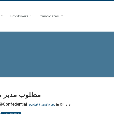
Employers
Candidates
مطلوب مدير م
@Confedential
in
Others
posted 8 months ago
View on Map