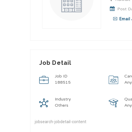
Post Da
Email 
Job Detail
Job ID
Car
188515
An
Industry
Qua
Others
An
jobsearch-jobdetail-content