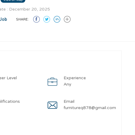
te : December 20, 2025
Job
SHARE:
eer Level
Experience
y
Any
lifications
Email
y
furnitureq878@gmail.com