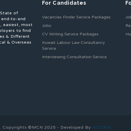
For Candidates
F
 State of
Vacancies Finder Service Packages
Jo
f end-to-end
, easiest, most
Jobs
Re
ployers to find
CV Writing Service Packages
Hu
es & Different
cal & Overseas
Kuwait Labour Law Consultancy
Service
Interviewing Consultation Service
ons. Copyrights ©MCN 2025 - Developed By
IVCOKW