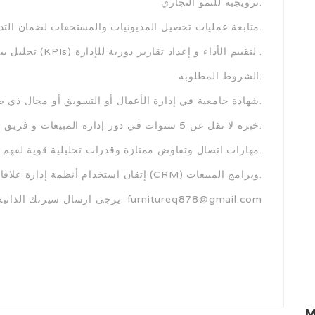
ترويجية للنمو التجاري.
متابعة عمليات تحصيل المديونيات والمستحقات لضمان التدفق النقدي.
تحليل بيانات المبيعات والمؤشرات الرئيسية (KPIs) لتقييم الأداء و إعداد تقارير دورية للإدارة .
الشروط المطلوبة:
شهادة جامعية في إدارة الأعمال أو التسويق أو مجال ذي صلة.
خبرة لا تقل عن 5 سنوات في دور إدارة المبيعات و فريق عمل.
مهارات اتصال وتفاوض ممتازة وقدرات تحليلية قوية لفهم اتجاهات السوق.
إتقان استخدام أنظمة إدارة علاقات العملاء (CRM) وبرامج المبيعات.
يرجى ارسال سيرتك الذاتية للبريد الالكتروني: furnitureq878@gmail.com
M