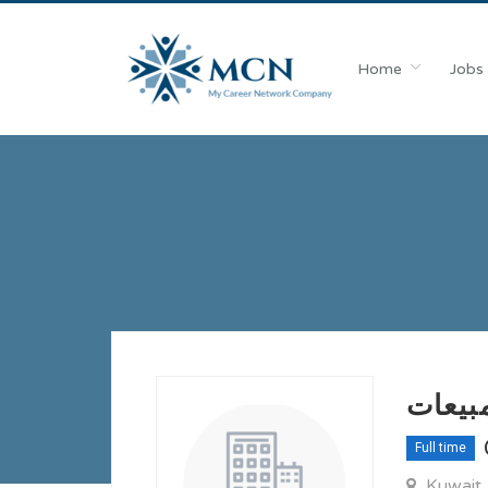
Home
Jobs
بيعات
Full time
Kuwait