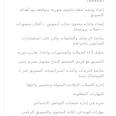
LinkedIn)
إعداد وتنفيذ خطة محتوى شهرية متوافقة مع أهداف
التسويق
إنشاء وكتابة محتوى جذاب (نصوص – أفكار منشورات
– حملات ترويجية)
متابعة الرسائل والتعليقات والرد على استفسارات
المتابعين باحترافية
تحليل أداء الحملات والمنشورات وإعداد تقارير دورية
التنسيق مع فريق التصميم لإنتاج محتوى بصري مميز
-l متابعة الترندات وأحدث استراتيجيات التسويق عبر
السوشيال ميديا
إدارة الحملات الإعلانية الممولة وتحسين نتائجها
المهارات المطلوبة
خبرة في إدارة حسابات التواصل الاجتماعي
مهارات قوية في كتابة المحتوى والتسويق الرقمي