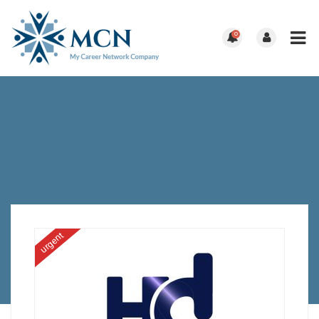
0
urgent