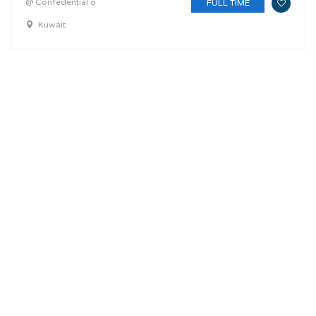
@ Confedential o
FULL TIME
Kuwait