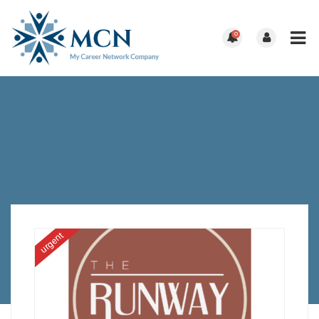
0
urgent