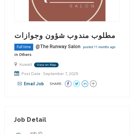
مطلوب مندوب شؤون وجوازات
@The Runway Salon
Full time
posted 11 months ago
in
Others
Kuwait
View on Map
Post Date : September 7, 2025
Email Job
SHARE:
Job Detail
Job ID